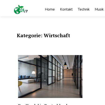
Skip
to
Home
Kontakt
Technik
Musik
content
Nachrichten
Nachrichten
Nachrichten
24/7
Kategorie:
Wirtschaft